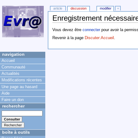
article
discussion
modifier
+
Enregistrement nécessaire
Vous devez être
connecter
pour avoir la permiss
Revenir à la page
Discuter:Accueil
.
navigation
Accueil
Communauté
Actualités
Modifications récentes
Une page au hasard
Aide
Faire un don
rechercher
boîte à outils