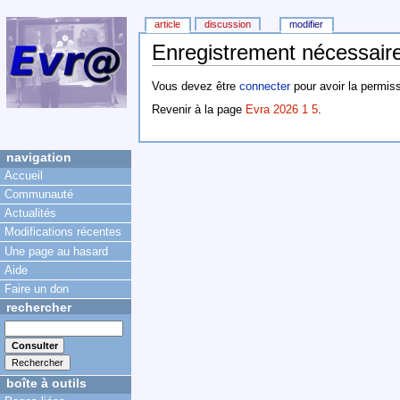
article
discussion
modifier
Enregistrement nécessaire
Vous devez être
connecter
pour avoir la permiss
Revenir à la page
Evra 2026 1 5
.
navigation
Accueil
Communauté
Actualités
Modifications récentes
Une page au hasard
Aide
Faire un don
rechercher
boîte à outils